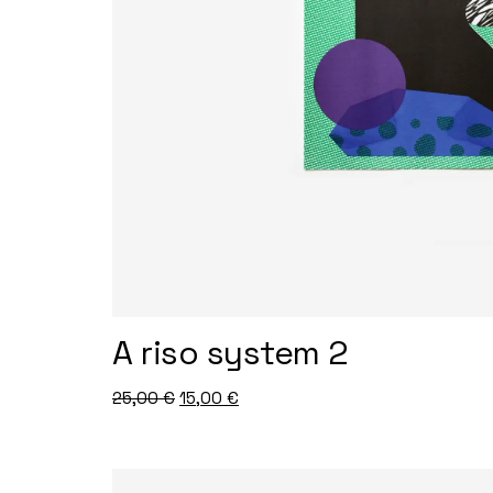
A riso system 2
25,00
€
15,00
€