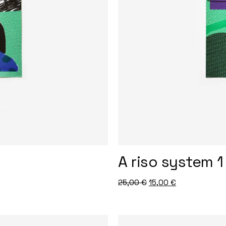
A riso system 1
25,00
€
15,00
€